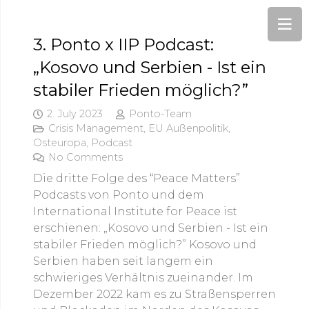
3. Ponto x IIP Podcast:
„Kosovo und Serbien - Ist ein
stabiler Frieden möglich?”
2. July 2023
Ponto-Team
Crisis Management
,
EU Außenpolitik
,
Osteuropa
,
Podcast
No Comments
Die dritte Folge des “Peace Matters”
Podcasts von Ponto und dem
International Institute for Peace ist
erschienen: „Kosovo und Serbien - Ist ein
stabiler Frieden möglich?” Kosovo und
Serbien haben seit langem ein
schwieriges Verhältnis zueinander. Im
Dezember 2022 kam es zu Straßensperren