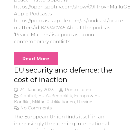
https://open.spotify.com/show/09FlrbyhMajIu
Apple Podcasts
https://podcasts.apple.com/us/podcast/peace-
matters/id1673740745 About the podcast:
‘Peace Matters’ is a podcast about
contemporary conflicts…
Read More
EU security and defence: the
cost of inaction
24. January 2023
Ponto-Team
Conflict
,
EU Außenpolitik
,
Europa & EU
,
Konflikt
,
Militär
,
Publikationen
,
Ukraine
No Comments
The European Union finds itself in an
increasingly threatening international