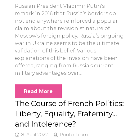
Russian President Vladimir Putin’s
remark in 2016 that Russia’s borders do
not end anywhere reinforced a popular
claim about the revisionist nature of
Moscow’s foreign policy. Russia’s ongoing
war in Ukraine seems to be the ultimate
validation of this belief. Various
explanations of the invasion have been
offered, ranging from Russia’s current
military advantages over…
Read More
The Course of French Politics:
Liberty, Equality, Fraternity…
and Intolerance?
8. April 2022
Ponto-Team