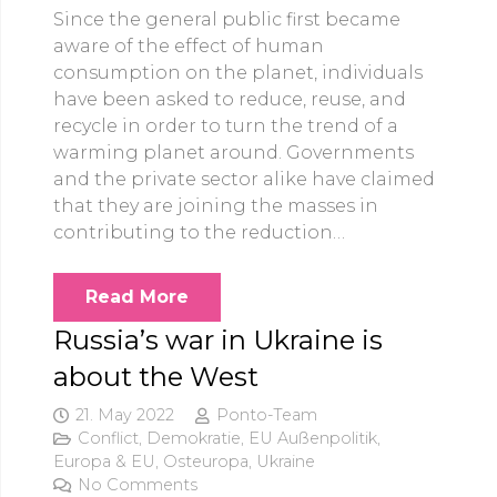
Since the general public first became
aware of the effect of human
consumption on the planet, individuals
have been asked to reduce, reuse, and
recycle in order to turn the trend of a
warming planet around. Governments
and the private sector alike have claimed
that they are joining the masses in
contributing to the reduction…
Read More
Russia’s war in Ukraine is
about the West
21. May 2022
Ponto-Team
Conflict
,
Demokratie
,
EU Außenpolitik
,
Europa & EU
,
Osteuropa
,
Ukraine
No Comments