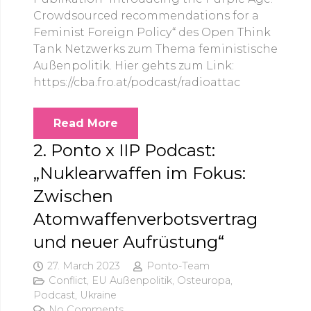
Crowdsourced recommendations for a
Feminist Foreign Policy“ des Open Think
Tank Netzwerks zum Thema feministische
Außenpolitik. Hier gehts zum Link:
https://cba.fro.at/podcast/radioattac
Read More
2. Ponto x IIP Podcast:
„Nuklearwaffen im Fokus:
Zwischen
Atomwaffenverbotsvertrag
und neuer Aufrüstung“
27. March 2023
Ponto-Team
Conflict
,
EU Außenpolitik
,
Osteuropa
,
Podcast
,
Ukraine
No Comments