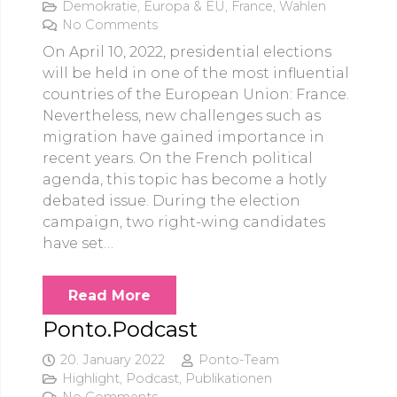
Demokratie
,
Europa & EU
,
France
,
Wahlen
No Comments
On April 10, 2022, presidential elections
will be held in one of the most influential
countries of the European Union: France.
Nevertheless, new challenges such as
migration have gained importance in
recent years. On the French political
agenda, this topic has become a hotly
debated issue. During the election
campaign, two right-wing candidates
have set…
Read More
Ponto.Podcast
20. January 2022
Ponto-Team
Highlight
,
Podcast
,
Publikationen