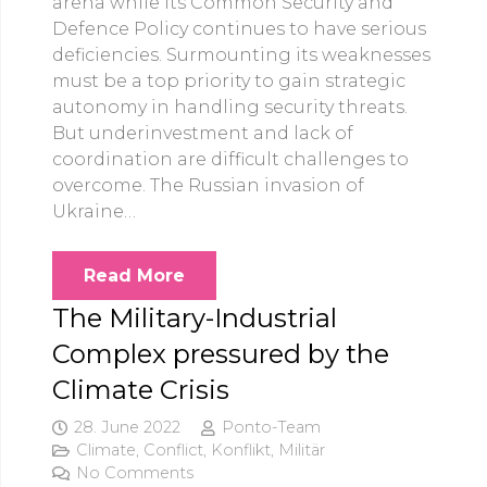
arena while its Common Security and
Defence Policy continues to have serious
deficiencies. Surmounting its weaknesses
must be a top priority to gain strategic
autonomy in handling security threats.
But underinvestment and lack of
coordination are difficult challenges to
overcome. The Russian invasion of
Ukraine…
Read More
The Military-Industrial
Complex pressured by the
Climate Crisis
28. June 2022
Ponto-Team
Climate
,
Conflict
,
Konflikt
,
Militär
No Comments