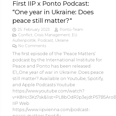
First IIP x Ponto Podcast:
“One year in Ukraine: Does
peace still matter?“
25. February 2023
Ponto-Team
Conflict
,
Crisis Management
,
EU
Außenpolitik
,
Podcast
,
Ukraine
No Comments
The first episode of the ‘Peace Matters’
podcast by the International Institute for
Peace and Ponto has been released:
E1_One year of war in Ukraine: Does peace
still matter? Available on Youtube, Spotify,
and Apple Podcasts Youtube
https://www.youtube.com/watch?
v=K8HcI3Kz7sk&list=PL8bOdRJp3ejdtP57B5Ar
IIP Web
https://www.iipvienna.com/podcast-
peace-matters Spotify